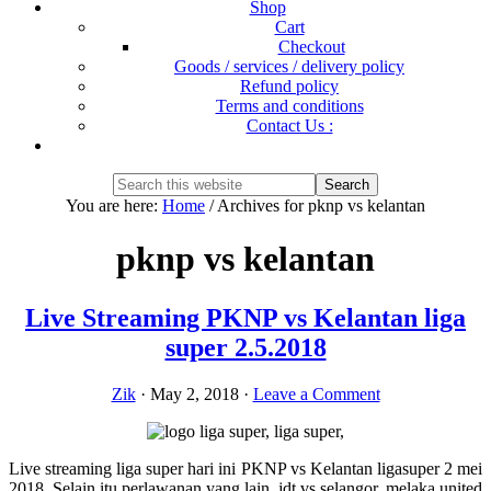
Shop
Cart
Checkout
Goods / services / delivery policy
Refund policy
Terms and conditions
Contact Us :
Show
Search
Search
this
Hide
You are here:
Home
/
Archives for pknp vs kelantan
website
Search
pknp vs kelantan
Live Streaming PKNP vs Kelantan liga
super 2.5.2018
Zik
·
May 2, 2018
·
Leave a Comment
Live streaming liga super hari ini PKNP vs Kelantan ligasuper 2 mei
2018. Selain itu perlawanan yang lain, jdt vs selangor, melaka united