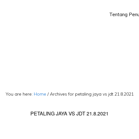
Tentang Penu
Skip
Skip
to
to
primary
main
navigation
content
You are here:
Home
/
Archives for petaling jaya vs jdt 21.8.2021
PETALING JAYA VS JDT 21.8.2021