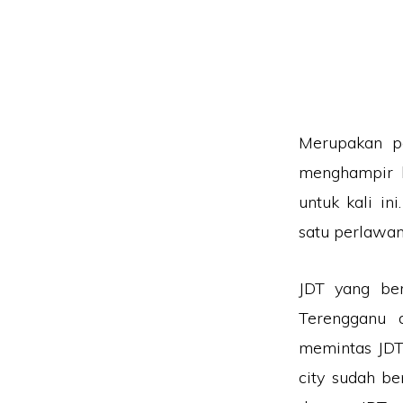
Merupakan p
menghampir k
untuk kali i
satu perlawa
JDT yang be
Terengganu 
memintas JDT
city sudah b