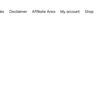
Show
lis
Disclaimer
Affiliate Area
My account
Shop
Search