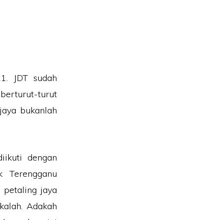
1. JDT sudah
erturut-turut
jaya bukanlah
ikuti dengan
k Terengganu
petaling jaya
kalah. Adakah