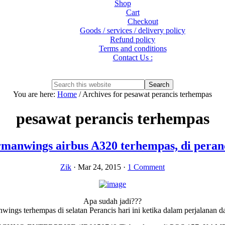
Shop
Cart
Checkout
Goods / services / delivery policy
Refund policy
Terms and conditions
Contact Us :
Show
Search
Search
this
Hide
You are here:
Home
/
Archives for pesawat perancis terhempas
website
Search
pesawat perancis terhempas
manwings airbus A320 terhempas, di peranc
Zik
·
Mar 24, 2015
·
1 Comment
Apa sudah jadi???
s terhempas di selatan Perancis hari ini ketika dalam perjalanan da