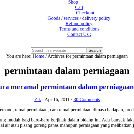
Shop
Cart
Checkout
Goods / services / delivery policy
Refund policy
Terms and conditions
Contact Us :
Show
Search
Search
this
Hide
You are here:
Home
/
Archives for permintaan dalam perniagaan
website
Search
permintaan dalam perniagaan
ara meramal permintaan dalam perniagaan 
Zik
·
Apr 16, 2011
·
30 Comments
ng mudah bagi baru-baru berjinak dalam bidang ini. Ada banyak fak
 jual air atau pisang goreng panas mahupun perniagaan yang melibatkan j