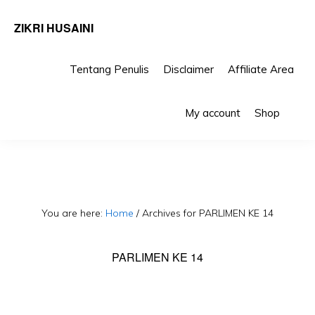
ZIKRI HUSAINI
Tentang Penulis
Disclaimer
Affiliate Area
Skip
Skip
Sho
to
to
My account
Shop
Sea
primary
main
navigation
content
You are here:
Home
/
Archives for PARLIMEN KE 14
PARLIMEN KE 14