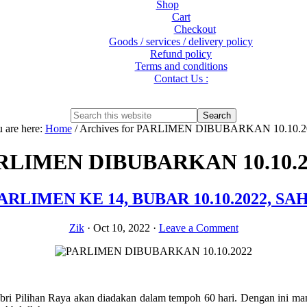
Shop
Cart
Checkout
Goods / services / delivery policy
Refund policy
Terms and conditions
Contact Us :
Show
Search
Search
this
Hide
 are here:
Home
/
Archives for PARLIMEN DIBUBARKAN 10.10.2
website
Search
RLIMEN DIBUBARKAN 10.10.2
ARLIMEN KE 14, BUBAR 10.10.2022, SAH
Zik
·
Oct 10, 2022
·
Leave a Comment
ri Pilihan Raya akan diadakan dalam tempoh 60 hari. Dengan ini man