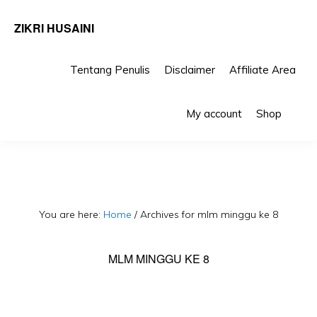
ZIKRI HUSAINI
Tentang Penulis
Disclaimer
Affiliate Area
Skip
Skip
Sho
to
to
My account
Shop
Sea
primary
main
navigation
content
You are here:
Home
/
Archives for mlm minggu ke 8
MLM MINGGU KE 8