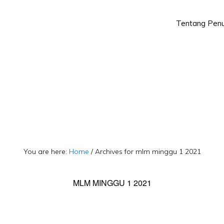
Tentang Penu
Skip
Skip
to
to
primary
main
navigation
content
You are here:
Home
/
Archives for mlm minggu 1 2021
MLM MINGGU 1 2021