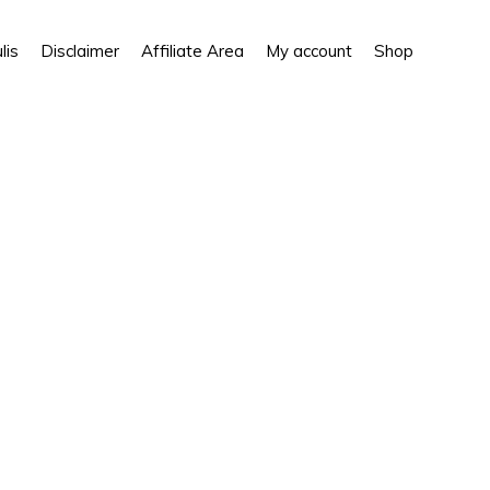
Show
lis
Disclaimer
Affiliate Area
My account
Shop
Search