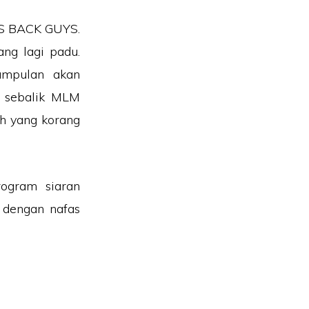
IS BACK GUYS.
ng lagi padu.
umpulan akan
i sebalik MLM
h yang korang
ogram siaran
 dengan nafas