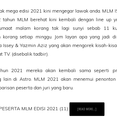
ak mega edisi 2021 kini mengegar lawak anda. MLM 
2 tahun MLM berehat kini kembali dengan line up ya
Jumaat malam korang tak lagi sunyi sebab 11 k
 korang setiap minggu. Jom layan apa yang jadi d
 Issey & Yazmin Aziz yang akan mengorek kisah-kisa
 TV. (disebalik tadbir).
tahun 2021 mereka akan kembali sama seperti pr
g lain di Astro. MLM 2021 akan menemui penonton
arisan peserta dan juri yang baru.
PESERTA MLM EDISI 2021 (11)
ABOUT
[READ MORE…]
TONTON
LIVE