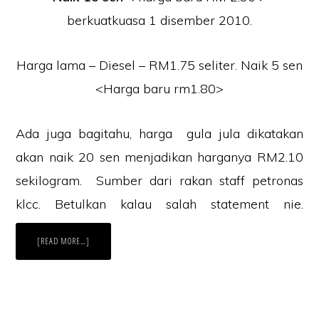
berkuatkuasa 1 disember 2010.
Harga lama – Diesel – RM1.75 seliter. Naik 5 sen
<Harga baru rm1.80>
Ada juga bagitahu, harga gula jula dikatakan
akan naik 20 sen menjadikan harganya RM2.10
sekilogram. Sumber dari rakan staff petronas
klcc. Betulkan kalau salah statement nie.
ABOUT
[READ MORE…]
MINYAK
NAIK
HARGA
LAGI
5
SEN,
RON
95
DAN