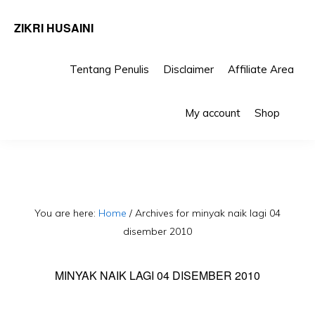
ZIKRI HUSAINI
Tentang Penulis
Disclaimer
Affiliate Area
Skip
Skip
Sho
to
to
My account
Shop
Sea
primary
main
navigation
content
You are here:
Home
/
Archives for minyak naik lagi 04
disember 2010
MINYAK NAIK LAGI 04 DISEMBER 2010