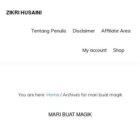
ZIKRI HUSAINI
Tentang Penulis
Disclaimer
Affiliate Area
Skip
Skip
Sho
to
to
My account
Shop
Sea
primary
main
navigation
content
You are here:
Home
/
Archives for mari buat magik
MARI BUAT MAGIK