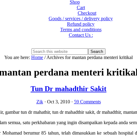
Shop
Cart
Checkout
Goods / services / delivery policy
Refund policy
Terms and conditions
Contact Us :
Show
Search
Search
this
Hide
You are here:
Home
/
Archives for mantan perdana menteri kritikal
website
Search
mantan perdana menteri kritika
Tun Dr mahadthir Sakit
Zik
·
Oct 3, 2010
·
59 Comments
lam semua, satu perkhabaran yang ingin disampaikan kepada anda sem
r Mohamad berumur 85 tahun, telah dimasukkan ke sebuah hospital di