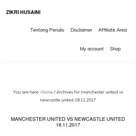
ZIKRI HUSAINI
Tentang Penulis
Disclaimer
Affiliate Area
Skip
Skip
Sho
to
to
My account
Shop
Sea
primary
main
navigation
content
You are here:
Home
/
Archives for manchester united vs
newcastle united 18.11.2017
MANCHESTER UNITED VS NEWCASTLE UNITED
18.11.2017