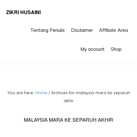
ZIKRI HUSAINI
Tentang Penulis
Disclaimer
Affiliate Area
Skip
Skip
Sho
to
to
My account
Shop
Sea
primary
main
navigation
content
You are here:
Home
/
Archives for malaysia mara ke separuh
akhir
MALAYSIA MARA KE SEPARUH AKHIR