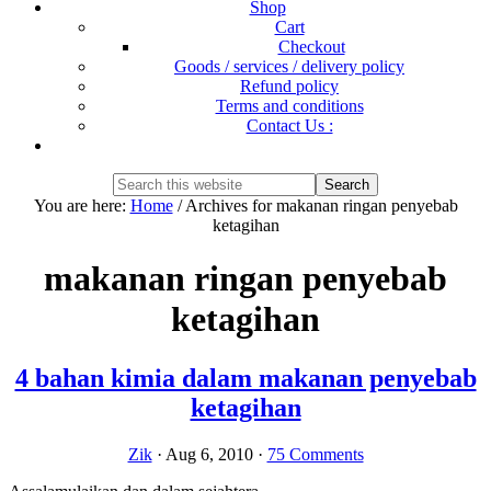
Shop
Cart
Checkout
Goods / services / delivery policy
Refund policy
Terms and conditions
Contact Us :
Show
Search
Search
this
Hide
You are here:
Home
/
Archives for makanan ringan penyebab
website
Search
ketagihan
makanan ringan penyebab
ketagihan
4 bahan kimia dalam makanan penyebab
ketagihan
Zik
·
Aug 6, 2010
·
75 Comments