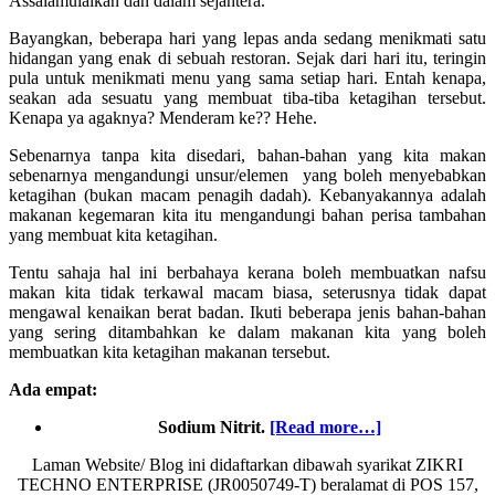
Assalamulaikan dan dalam sejahtera.
Bayangkan, beberapa hari yang lepas anda sedang menikmati satu
hidangan yang enak di sebuah restoran. Sejak dari hari itu, teringin
pula untuk menikmati menu yang sama setiap hari. Entah kenapa,
seakan ada sesuatu yang membuat tiba-tiba ketagihan tersebut.
Kenapa ya agaknya? Menderam ke?? Hehe.
Sebenarnya tanpa kita disedari, bahan-bahan yang kita makan
sebenarnya mengandungi unsur/elemen yang boleh menyebabkan
ketagihan (bukan macam penagih dadah). Kebanyakannya adalah
makanan kegemaran kita itu mengandungi bahan perisa tambahan
yang membuat kita ketagihan.
Tentu sahaja hal ini berbahaya kerana boleh membuatkan nafsu
makan kita tidak terkawal macam biasa, seterusnya tidak dapat
mengawal kenaikan berat badan. Ikuti beberapa jenis bahan-bahan
yang sering ditambahkan ke dalam makanan kita yang boleh
membuatkan kita ketagihan makanan tersebut.
Ada empat:
about
Sodium Nitrit.
[Read more…]
4
Laman Website/ Blog ini didaftarkan dibawah syarikat ZIKRI
bahan
TECHNO ENTERPRISE (JR0050749-T) beralamat di POS 157,
kimia