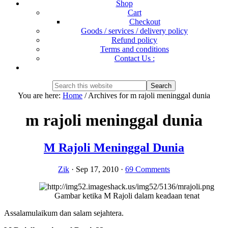
Shop
Cart
Checkout
Goods / services / delivery policy
Refund policy
Terms and conditions
Contact Us :
Show
Search
Search
this
Hide
You are here:
Home
/
Archives for m rajoli meninggal dunia
website
Search
m rajoli meninggal dunia
M Rajoli Meninggal Dunia
Zik
·
Sep 17, 2010
·
69 Comments
Gambar ketika M Rajoli dalam keadaan tenat
Assalamulaikum dan salam sejahtera.