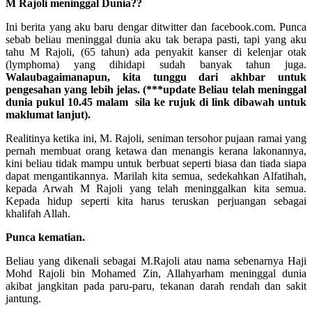
M Rajoli meninggal Dunia??
Ini berita yang aku baru dengar ditwitter dan facebook.com. Punca
sebab beliau meninggal dunia aku tak berapa pasti, tapi yang aku
tahu M Rajoli, (65 tahun) ada penyakit kanser di kelenjar otak
(lymphoma) yang dihidapi sudah banyak tahun juga.
Walaubagaimanapun, kita tunggu dari akhbar untuk
pengesahan yang lebih jelas. (***update Beliau telah meninggal
dunia pukul 10.45 malam sila ke rujuk di link dibawah untuk
maklumat lanjut).
Realitinya ketika ini, M. Rajoli, seniman tersohor pujaan ramai yang
pernah membuat orang ketawa dan menangis kerana lakonannya,
kini beliau tidak mampu untuk berbuat seperti biasa dan tiada siapa
dapat mengantikannya. Marilah kita semua, sedekahkan Alfatihah,
kepada Arwah M Rajoli yang telah meninggalkan kita semua.
Kepada hidup seperti kita harus teruskan perjuangan sebagai
khalifah Allah.
Punca kematian.
Beliau yang dikenali sebagai M.Rajoli atau nama sebenarnya Haji
Mohd Rajoli bin Mohamed Zin, Allahyarham meninggal dunia
akibat jangkitan pada paru-paru, tekanan darah rendah dan sakit
jantung.