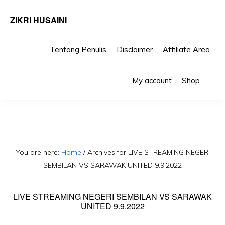
ZIKRI HUSAINI
Tentang Penulis
Disclaimer
Affiliate Area
Skip
Skip
Sho
to
to
My account
Shop
Sea
primary
main
navigation
content
You are here:
Home
/
Archives for LIVE STREAMING NEGERI
SEMBILAN VS SARAWAK UNITED 9.9.2022
LIVE STREAMING NEGERI SEMBILAN VS SARAWAK
UNITED 9.9.2022