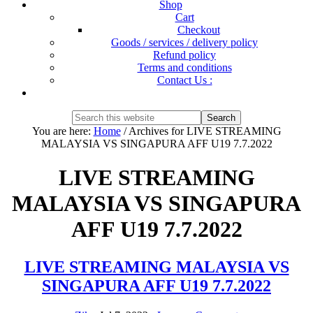
Shop
Cart
Checkout
Goods / services / delivery policy
Refund policy
Terms and conditions
Contact Us :
Show
Search
Search
this
Hide
You are here:
Home
/
Archives for LIVE STREAMING
website
Search
MALAYSIA VS SINGAPURA AFF U19 7.7.2022
LIVE STREAMING
MALAYSIA VS SINGAPURA
AFF U19 7.7.2022
LIVE STREAMING MALAYSIA VS
SINGAPURA AFF U19 7.7.2022