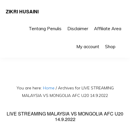
ZIKRI HUSAINI
Tentang Penulis
Disclaimer
Affiliate Area
Skip
Skip
Sho
to
to
My account
Shop
Sea
primary
main
navigation
content
You are here:
Home
/
Archives for LIVE STREAMING
MALAYSIA VS MONGOLIA AFC U20 14.9.2022
LIVE STREAMING MALAYSIA VS MONGOLIA AFC U20
14.9.2022