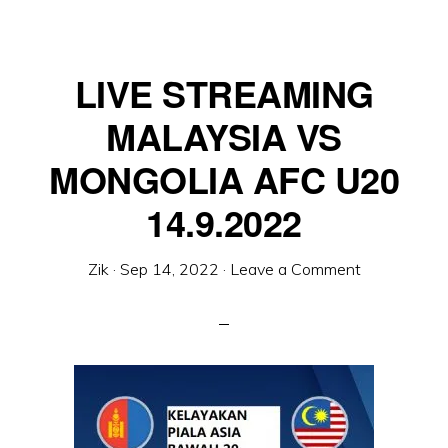
LIVE STREAMING
MALAYSIA VS
MONGOLIA AFC U20
14.9.2022
Zik
·
Sep 14, 2022
·
Leave a Comment