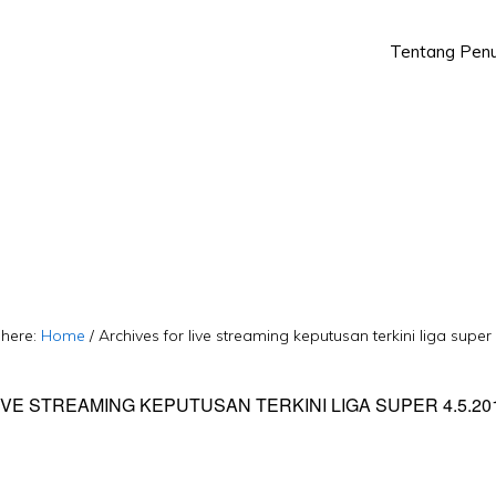
Tentang Penu
Skip
Skip
to
to
primary
main
navigation
content
 here:
Home
/
Archives for live streaming keputusan terkini liga super
IVE STREAMING KEPUTUSAN TERKINI LIGA SUPER 4.5.20