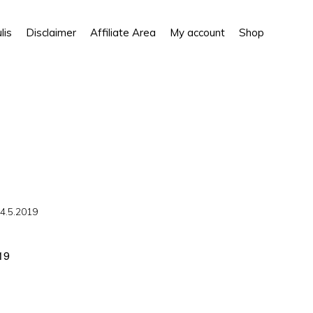
Show
lis
Disclaimer
Affiliate Area
My account
Shop
Search
 4.5.2019
19