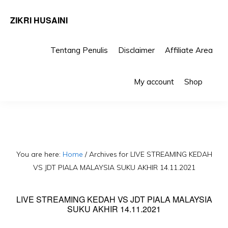
ZIKRI HUSAINI
Tentang Penulis
Disclaimer
Affiliate Area
Skip
Skip
Sho
to
to
My account
Shop
Sea
primary
main
navigation
content
You are here:
Home
/
Archives for LIVE STREAMING KEDAH
VS JDT PIALA MALAYSIA SUKU AKHIR 14.11.2021
LIVE STREAMING KEDAH VS JDT PIALA MALAYSIA
SUKU AKHIR 14.11.2021