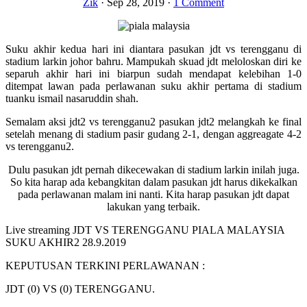
Zik
·
Sep 28, 2019
·
1 Comment
Suku akhir kedua hari ini diantara pasukan jdt vs terengganu di
stadium larkin johor bahru. Mampukah skuad jdt meloloskan diri ke
separuh akhir hari ini biarpun sudah mendapat kelebihan 1-0
ditempat lawan pada perlawanan suku akhir pertama di stadium
tuanku ismail nasaruddin shah.
Semalam aksi jdt2 vs terengganu2 pasukan jdt2 melangkah ke final
setelah menang di stadium pasir gudang 2-1, dengan aggreagate 4-2
vs terengganu2.
Dulu pasukan jdt pernah dikecewakan di stadium larkin inilah juga.
So kita harap ada kebangkitan dalam pasukan jdt harus dikekalkan
pada perlawanan malam ini nanti. Kita harap pasukan jdt dapat
lakukan yang terbaik.
Live streaming JDT VS TERENGGANU PIALA MALAYSIA
SUKU AKHIR2 28.9.2019
KEPUTUSAN TERKINI PERLAWANAN :
JDT (0) VS (0) TERENGGANU.