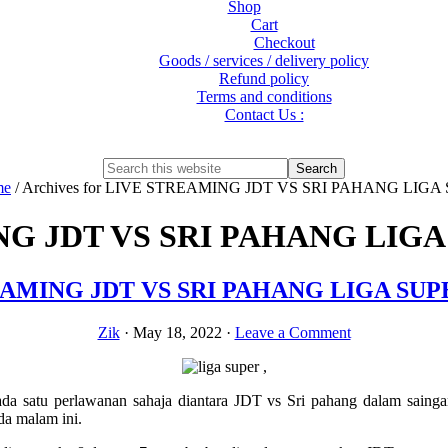
Shop
Cart
Checkout
Goods / services / delivery policy
Refund policy
Terms and conditions
Contact Us :
Show
Search
Search
this
Hide
me
/
Archives for LIVE STREAMING JDT VS SRI PAHANG LIGA 
website
Search
G JDT VS SRI PAHANG LIGA S
AMING JDT VS SRI PAHANG LIGA SUPER
Zik
·
May 18, 2022
·
Leave a Comment
a ada satu perlawanan sahaja diantara JDT vs Sri pahang dalam sain
da malam ini.