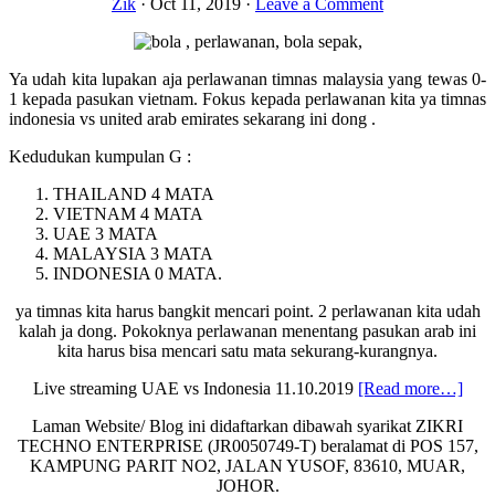
Zik
·
Oct 11, 2019
·
Leave a Comment
Ya udah kita lupakan aja perlawanan timnas malaysia yang tewas 0-
1 kepada pasukan vietnam. Fokus kepada perlawanan kita ya timnas
indonesia vs united arab emirates sekarang ini dong .
Kedudukan kumpulan G :
THAILAND 4 MATA
VIETNAM 4 MATA
UAE 3 MATA
MALAYSIA 3 MATA
INDONESIA 0 MATA.
ya timnas kita harus bangkit mencari point. 2 perlawanan kita udah
kalah ja dong. Pokoknya perlawanan menentang pasukan arab ini
kita harus bisa mencari satu mata sekurang-kurangnya.
abou
Live streaming UAE vs Indonesia 11.10.2019
[Read more…]
Live
Laman Website/ Blog ini didaftarkan dibawah syarikat ZIKRI
stre
TECHNO ENTERPRISE (JR0050749-T) beralamat di POS 157,
indo
KAMPUNG PARIT NO2, JALAN YUSOF, 83610, MUAR,
vs
JOHOR.
UA