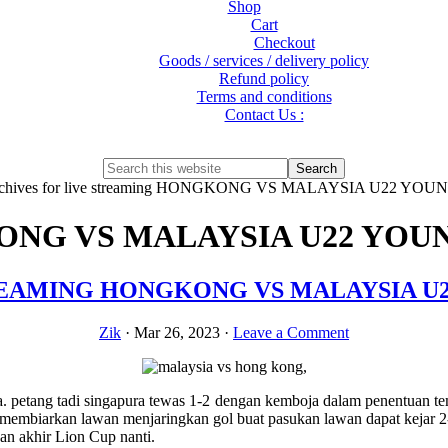
Shop
Cart
Checkout
Goods / services / delivery policy
Refund policy
Terms and conditions
Contact Us :
Show
Search
Search
this
Hide
chives for live streaming HONGKONG VS MALAYSIA U22 YOUN
website
Search
KONG VS MALAYSIA U22 YOUN
EAMING HONGKONG VS MALAYSIA U23 
Zik
·
Mar 26, 2023
·
Leave a Comment
a. petang tadi singapura tewas 1-2 dengan kemboja dalam penentuan t
mbiarkan lawan menjaringkan gol buat pasukan lawan dapat kejar 2-2.
n akhir Lion Cup nanti.