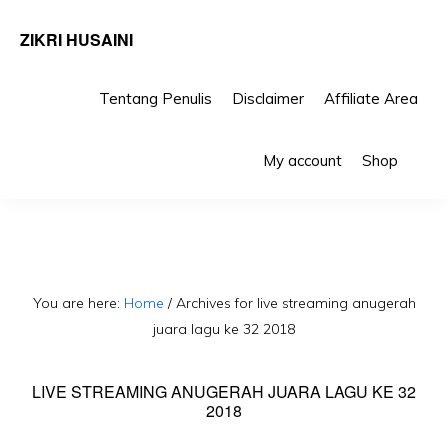
ZIKRI HUSAINI
Tentang Penulis
Disclaimer
Affiliate Area
Skip
Skip
Sho
to
to
My account
Shop
Sea
primary
main
navigation
content
You are here:
Home
/
Archives for live streaming anugerah
juara lagu ke 32 2018
LIVE STREAMING ANUGERAH JUARA LAGU KE 32
2018