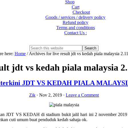
Shop
Cart
Checkout
Goods / services / delivery policy
Refund policy
Terms and conditions
Contact Us :
Show
Search
Search
this
Hide
re here:
Home
/
Archives for live result jdt vs kedah piala malaysia 2.1
website
Search
sult jdt vs kedah piala malaysia 2
 terkini JDT VS KEDAH PIALA MALAYSIA
Zik
·
Nov 2, 2019
·
Leave a Comment
kan JDT VS KEDAH di stadium bukit jalil hari ini 2 november 2019
umkan cuti umum buat penduduk kedah sahaja ok.