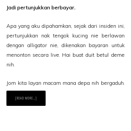
Jadi pertunjukkan berbayar.
Apa yang aku dipahamkan, sejak dari insiden ini,
pertunjukkan nak tengok kucing nie berlawan
dengan alligator nie, dikenakan bayaran untuk
menonton secara live. Hai buat duit betul deme
nih.
Jom kita layan macam mana depa nih bergaduh.
ABOUT
[READ MORE…]
KUCING
LAWAN
ALLIGATOR,
SAPA
MENANG?