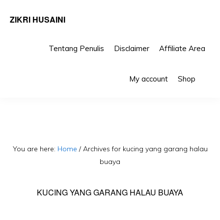
ZIKRI HUSAINI
Tentang Penulis
Disclaimer
Affiliate Area
Skip
Skip
Sho
to
to
My account
Shop
Sea
primary
main
navigation
content
You are here:
Home
/
Archives for kucing yang garang halau
buaya
KUCING YANG GARANG HALAU BUAYA