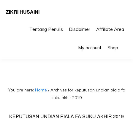
ZIKRI HUSAINI
Tentang Penulis
Disclaimer
Affiliate Area
Skip
Skip
Sho
to
to
My account
Shop
Sea
primary
main
navigation
content
You are here:
Home
/
Archives for keputusan undian piala fa
suku akhir 2019
KEPUTUSAN UNDIAN PIALA FA SUKU AKHIR 2019