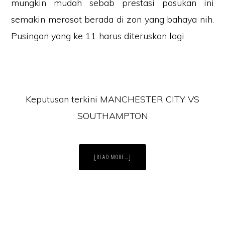
mungkin mudah sebab prestasi pasukan ini
semakin merosot berada di zon yang bahaya nih.
Pusingan yang ke 11 harus diteruskan lagi.
Keputusan terkini MANCHESTER CITY VS
SOUTHAMPTON
ABOUT
[READ MORE…]
KEPUTUSAN
TERKINI
MANCHESTER
CITY
VS
SOUTHAMPTON
2.11.2019