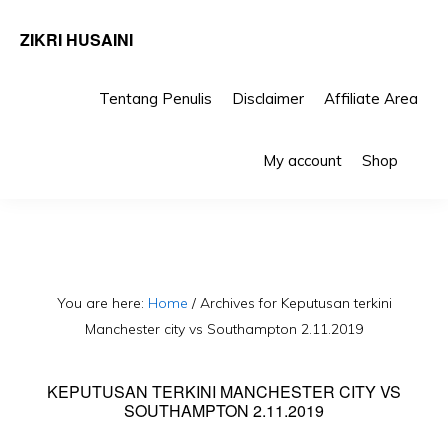
ZIKRI HUSAINI
Tentang Penulis
Disclaimer
Affiliate Area
Skip
Skip
Sho
to
to
My account
Shop
Sea
primary
main
navigation
content
You are here:
Home
/
Archives for Keputusan terkini
Manchester city vs Southampton 2.11.2019
KEPUTUSAN TERKINI MANCHESTER CITY VS
SOUTHAMPTON 2.11.2019