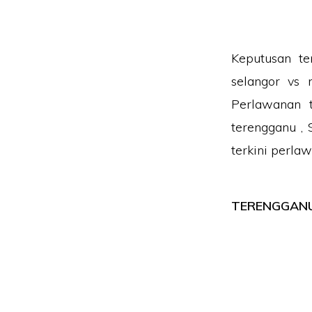
Keputusan te
selangor vs 
Perlawanan t
terengganu , 
terkini perlaw
TERENGGANU 