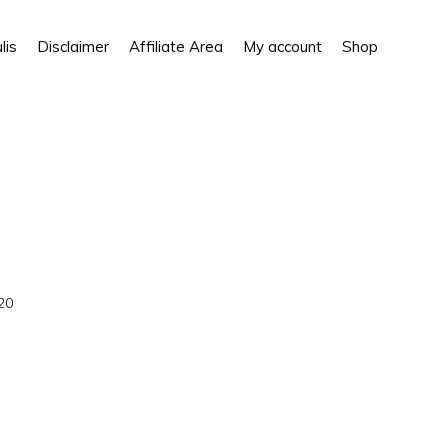
Show
lis
Disclaimer
Affiliate Area
My account
Shop
Search
20