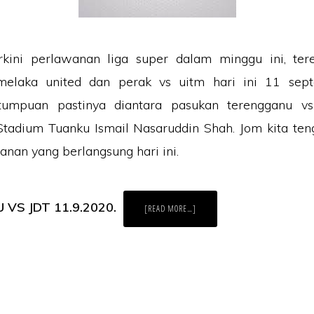
rkini perlawanan liga super dalam minggu ini, tere
melaka united dan perak vs uitm hari ini 11 se
umpuan pastinya diantara pasukan terengganu vs
Stadium Tuanku Ismail Nasaruddin Shah. Jom kita te
anan yang berlangsung hari ini.
VS JDT 11.9.2020.
ABOUT
[READ MORE…]
KEPUTUSAN
TERKINI
LIGA
SUPER
11.9.2020