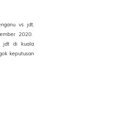
nganu vs jdt,
ptember 2020.
 jdt di kuala
ngok keputusan