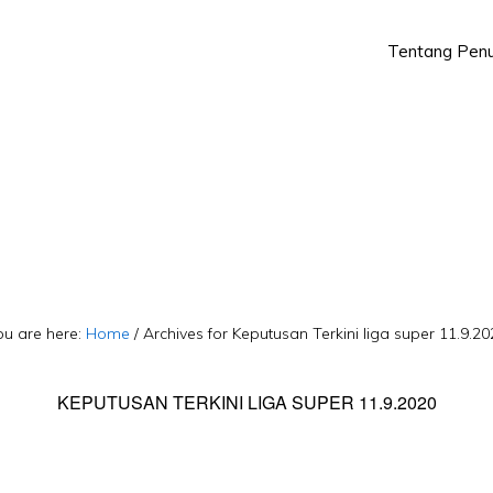
Tentang Penu
Skip
Skip
to
to
primary
main
navigation
content
ou are here:
Home
/
Archives for Keputusan Terkini liga super 11.9.20
KEPUTUSAN TERKINI LIGA SUPER 11.9.2020