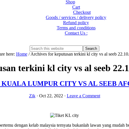
Shop
Cart
Checkout
Goods / services / delivery policy
Refund policy
Terms and conditions
Contact Us :
Show
Search
Search
this
Hide
are here:
Home
/
Archives for keputusan terkini kl city vs al seeb 22.1
website
Search
san terkini kl city vs al seeb 22.
KUALA LUMPUR CITY VS AL SEEB AFC F
Zik
·
Oct 22, 2022
·
Leave a Comment
ab bertemu dengan kelab malaysia ternyata bukanlah lawan yang mudah 