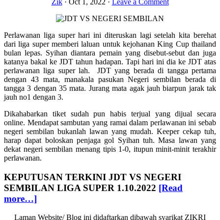
Zik
·
Oct 1, 2022
·
Leave a Comment
Perlawanan liga super hari ini diteruskan lagi setelah kita berehat
dari liga super memberi laluan untuk kejohanan King Cup thailand
bulan lepas. Syihan diantara pemain yang disebut-sebut dan juga
katanya bakal ke JDT tahun hadapan. Tapi hari ini dia ke JDT atas
perlawanan liga super lah. JDT yang berada di tangga pertama
dengan 43 mata, manakala pasukan Negeri sembilan berada di
tangga 3 dengan 35 mata. Jurang mata agak jauh biarpun jarak tak
jauh no1 dengan 3.
Dikahabarkan tiket sudah pun habis terjual yang dijual secara
online. Mendapat sambutan yang ramai dalam perlawanan ini sebab
negeri sembilan bukanlah lawan yang mudah. Keeper cekap tuh,
harap dapat boloskan penjaga gol Syihan tuh. Masa lawan yang
dekat negeri sembilan menang tipis 1-0, itupun minit-minit terakhir
perlawanan.
KEPUTUSAN TERKINI JDT VS NEGERI
SEMBILAN LIGA SUPER 1.10.2022
[Read
about
more…]
JDT
Laman Website/ Blog ini didaftarkan dibawah syarikat ZIKRI
VS