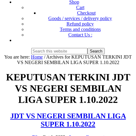
Shop
Cart
Checkout
Goods / services / delivery policy
Refund policy
Terms and conditions
Contact Us :
Show
Search
Search
this
Hide
You are here:
Home
/
Archives for KEPUTUSAN TERKINI JDT
website
Search
VS NEGERI SEMBILAN LIGA SUPER 1.10.2022
KEPUTUSAN TERKINI JDT
VS NEGERI SEMBILAN
LIGA SUPER 1.10.2022
JDT VS NEGERI SEMBILAN LIGA
SUPER 1.10.2022