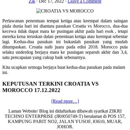
Zik
·
Dec 17, 2022
·
Leave a Comment
Perlawanan penentuan tempat ketiga atau keempat dalam saingan
piala dunia hari ini diantara pasukan Croatia vs Morocco, dua-dua
kecewa tidak dapat mara ke pusingan akhir pada hari esok , tetapi
mereka kena teruskan dalan penentuan ketiga atau keempat sebentar
lagi. Kedua-dua pasukan ini bukanlah pasukan yang mudah
ditumpaskan. Croatia naib juara pada edisi 2018. Morocco pula
selaku underdog berjaya mara ke pusingan separuh akhir dan 3,4,
satu pencapaian yang cukup baik sebenarnya.
Kita ucapkan semoga berjaya buat kedua-dua pasukan pada malam
ini.
KEPUTUSAN TERKINI CROATIA VS
MOROCCO 17.12.2022
about
[Read more…]
KEPUTUSAN
Laman Website/ Blog ini didaftarkan dibawah syarikat ZIKRI
TERKINI
TECHNO ENTERPRISE (JR0050749-T) beralamat di POS 157,
CROATIA
KAMPUNG PARIT NO2, JALAN YUSOF, 83610, MUAR,
VS
JOHOR.
MOROCCO