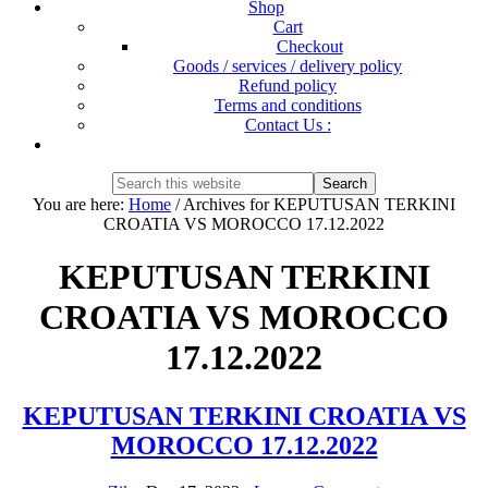
Shop
Cart
Checkout
Goods / services / delivery policy
Refund policy
Terms and conditions
Contact Us :
Show
Search
Search
this
Hide
You are here:
Home
/
Archives for KEPUTUSAN TERKINI
website
Search
CROATIA VS MOROCCO 17.12.2022
KEPUTUSAN TERKINI
CROATIA VS MOROCCO
17.12.2022
KEPUTUSAN TERKINI CROATIA VS
MOROCCO 17.12.2022