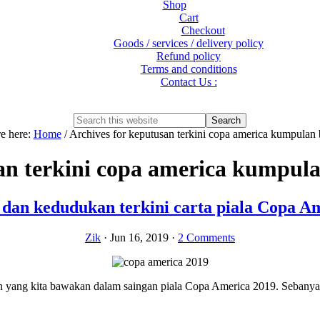
Shop
Cart
Checkout
Goods / services / delivery policy
Refund policy
Terms and conditions
Contact Us :
Show
Search
Search
this
Hide
e here:
Home
/
Archives for keputusan terkini copa america kumpulan
website
Search
an terkini copa america kumpula
dan kedudukan terkini carta piala Copa A
Zik
·
Jun 16, 2019
·
2 Comments
an yang kita bawakan dalam saingan piala Copa America 2019. Sebanyak