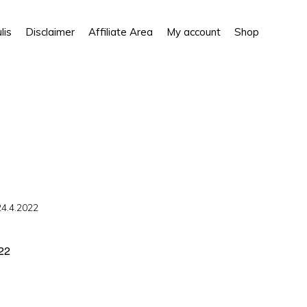
Show
lis
Disclaimer
Affiliate Area
My account
Shop
Search
24.4.2022
22