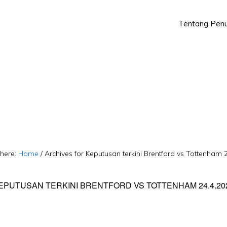
Tentang Penu
Skip
Skip
to
to
primary
main
navigation
content
 here:
Home
/
Archives for Keputusan terkini Brentford vs Tottenham 
EPUTUSAN TERKINI BRENTFORD VS TOTTENHAM 24.4.20