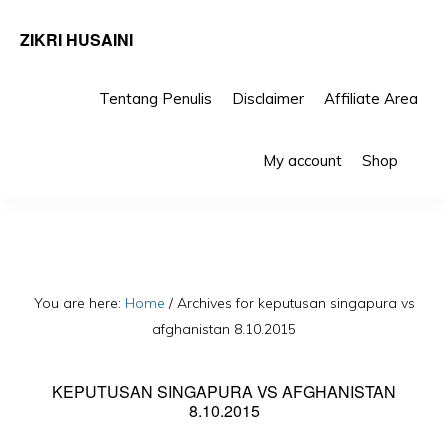
ZIKRI HUSAINI
Tentang Penulis
Disclaimer
Affiliate Area
Skip
Skip
Sho
to
to
My account
Shop
Sea
primary
main
navigation
content
You are here:
Home
/
Archives for keputusan singapura vs
afghanistan 8.10.2015
KEPUTUSAN SINGAPURA VS AFGHANISTAN
8.10.2015