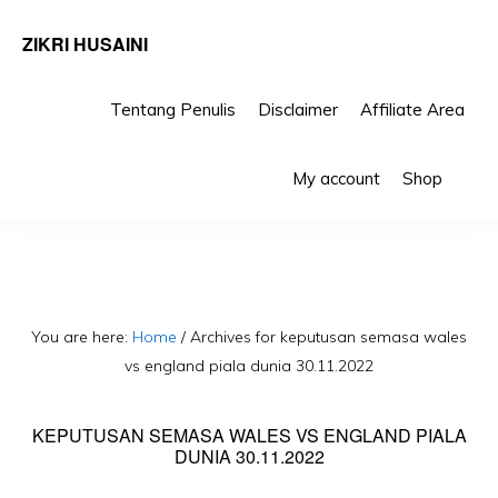
ZIKRI HUSAINI
Tentang Penulis
Disclaimer
Affiliate Area
Skip
Skip
Sho
to
to
My account
Shop
Sea
primary
main
navigation
content
You are here:
Home
/
Archives for keputusan semasa wales
vs england piala dunia 30.11.2022
KEPUTUSAN SEMASA WALES VS ENGLAND PIALA
DUNIA 30.11.2022