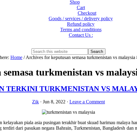
Shop
Cart
Checkout
Goods / services / delivery policy
Refund policy
Terms and conditions
Contact Us :
Show
Search
Search
this
Hide
 here:
Home
/
Archives for keputusan semasa turkmenistan vs malaysia
website
Search
 semasa turkmenistan vs malaysi
 TERKINI TURKMENISTAN VS MALAYSI
Zik
·
Jun 8, 2022
·
Leave a Comment
elayakan piala asia pusingan terakhir buat skuad harimau malaya har
terdiri dari pasukan negara Bahrain, Turkmenistan, Bangladesh dan m