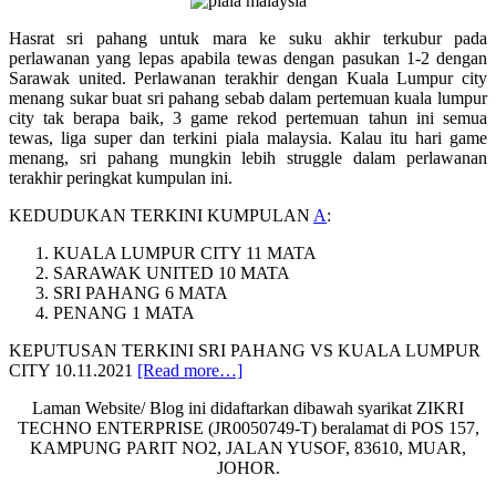
Hasrat sri pahang untuk mara ke suku akhir terkubur pada
perlawanan yang lepas apabila tewas dengan pasukan 1-2 dengan
Sarawak united. Perlawanan terakhir dengan Kuala Lumpur city
menang sukar buat sri pahang sebab dalam pertemuan kuala lumpur
city tak berapa baik, 3 game rekod pertemuan tahun ini semua
tewas, liga super dan terkini piala malaysia. Kalau itu hari game
menang, sri pahang mungkin lebih struggle dalam perlawanan
terakhir peringkat kumpulan ini.
KEDUDUKAN TERKINI KUMPULAN
A
:
KUALA LUMPUR CITY 11 MATA
SARAWAK UNITED 10 MATA
SRI PAHANG 6 MATA
PENANG 1 MATA
KEPUTUSAN TERKINI SRI PAHANG VS KUALA LUMPUR
about
CITY 10.11.2021
[Read more…]
LIVE
Laman Website/ Blog ini didaftarkan dibawah syarikat ZIKRI
STREAMING
TECHNO ENTERPRISE (JR0050749-T) beralamat di POS 157,
SRI
KAMPUNG PARIT NO2, JALAN YUSOF, 83610, MUAR,
PAHANG
JOHOR.
VS
KUALA