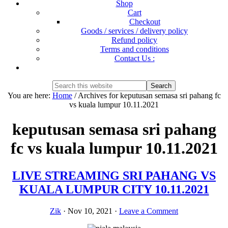
Shop
Cart
Checkout
Goods / services / delivery policy
Refund policy
Terms and conditions
Contact Us :
Show
Search
Search
this
Hide
You are here:
Home
/
Archives for keputusan semasa sri pahang fc
website
Search
vs kuala lumpur 10.11.2021
keputusan semasa sri pahang
fc vs kuala lumpur 10.11.2021
LIVE STREAMING SRI PAHANG VS
KUALA LUMPUR CITY 10.11.2021
Zik
·
Nov 10, 2021
·
Leave a Comment