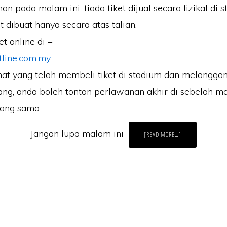
n pada malam ini, tiada tiket dijual secara fizikal di s
t dibuat hanya secara atas talian.
t online di –
tline.com.my
at yang telah membeli tiket di stadium dan melangga
ang, anda boleh tonton perlawanan akhir di sebelah ma
yang sama.
Jangan lupa malam ini
ABOUT
[READ MORE…]
LIVE
STREAMING
PENANG
VS
SELANGOR
PIALA
HARAPAN
4.2.2023
ikat ZIKRI TECHNO ENTERPRISE (JR0050749-T) beralamat di POS 157, KA