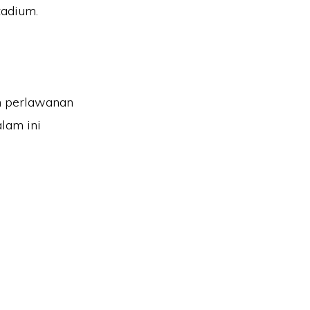
tadium.
n perlawanan
lam ini
MPUNG PARIT NO2, JALAN YUSOF, 83610, MUAR, JOHOR.