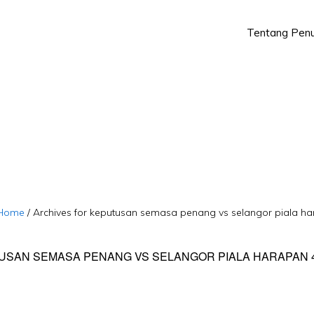
Tentang Penu
Skip
Skip
to
to
primary
main
navigation
content
Home
/
Archives for keputusan semasa penang vs selangor piala ha
USAN SEMASA PENANG VS SELANGOR PIALA HARAPAN 4.