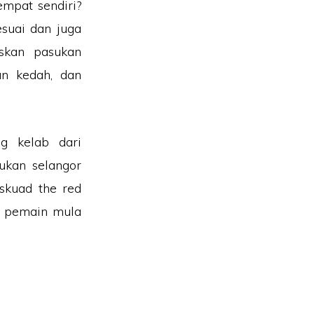
mpat sendiri?
esuai dan juga
skan pasukan
an kedah, dan
g kelab dari
ukan selangor
skuad the red
an pemain mula