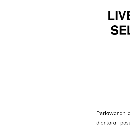
LIV
SE
Perlawanan a
diantara pa