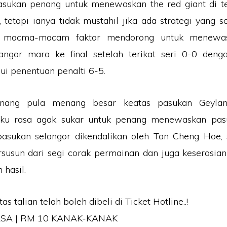
ukan penang untuk menewaskan the red giant di te
tetapi ianya tidak mustahil jika ada strategi yang s
n macma-macam faktor mendorong untuk menewa
langor mara ke final setelah terikat seri 0-0 deng
i penentuan penalti 6-5.
nang pula menang besar keatas pasukan Geylan
Aku rasa agak sukar untuk penang menewaskan pas
pasukan selangor dikendalikan oleh Tan Cheng Hoe, 
ersusun dari segi corak permainan dan juga keserasi
hasil.
as talian telah boleh dibeli di Ticket Hotline..!
SA | RM 10 KANAK-KANAK