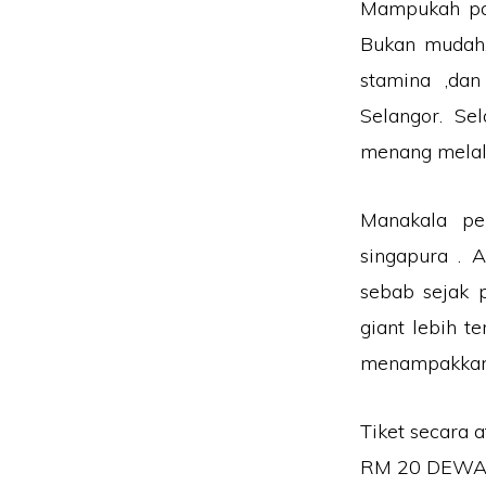
Mampukah pas
Bukan mudah, 
stamina ,da
Selangor. Se
menang melalu
Manakala pe
singapura . 
sebab sejak 
giant lebih t
menampakkan 
Tiket secara at
RM 20 DEWA