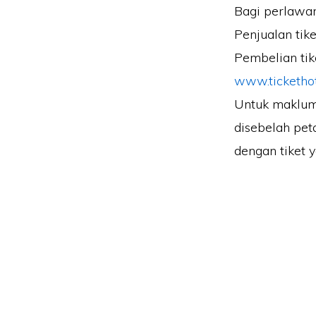
Bagi perlawana
Penjualan tike
Pembelian tike
www.ticketho
Untuk maklum
disebelah pet
dengan tiket 
Laman Website/ Blog ini didaftarkan dibawah syar