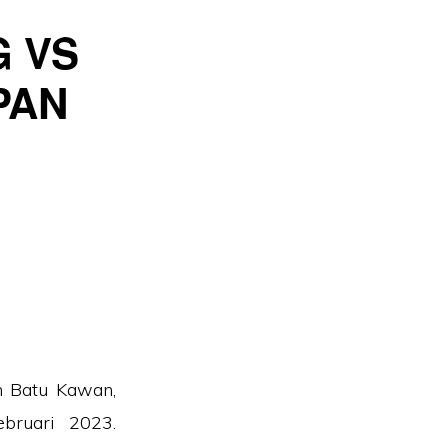
G VS
PAN
m Batu Kawan,
bruari 2023.