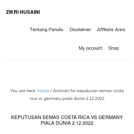
ZIKRI HUSAINI
Tentang Penulis
Disclaimer
Affiliate Area
Skip
Skip
Sho
to
to
My account
Shop
Sea
primary
main
navigation
content
You are here:
Home
/
Archives for keputusan semas costa
rica vs germany piala dunia 2.12.2022
KEPUTUSAN SEMAS COSTA RICA VS GERMANY
PIALA DUNIA 2.12.2022