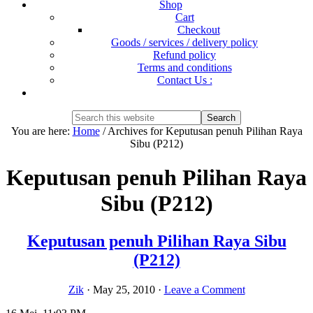
Shop
Cart
Checkout
Goods / services / delivery policy
Refund policy
Terms and conditions
Contact Us :
Show
Search
Search
this
Hide
You are here:
Home
/
Archives for Keputusan penuh Pilihan Raya
website
Search
Sibu (P212)
Keputusan penuh Pilihan Raya
Sibu (P212)
Keputusan penuh Pilihan Raya Sibu
(P212)
Zik
·
May 25, 2010
·
Leave a Comment