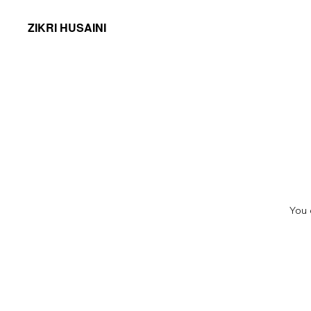
ZIKRI HUSAINI
You 