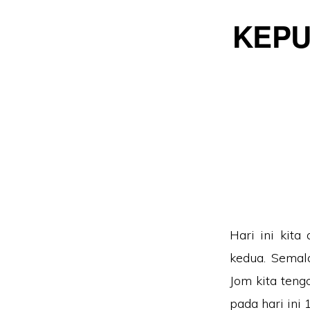
KEPU
Hari ini kit
kedua. Semal
Jom kita teng
pada hari ini