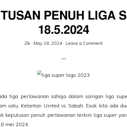
TUSAN PENUH LIGA 
18.5.2024
Zik
·
May 18, 2024
·
Leave a Comment
a ada tiga perlawanan sahaja dalam saingan liga sup
am satu, Kelantan United vs Sabah. Esok kita ada du
ok keputusan penuh perlawanan terkini liga super ya
 18 mei 2024.