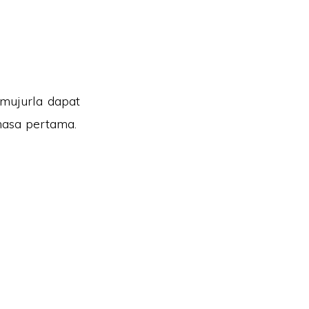
 mujurla dapat
masa pertama.
MPUNG PARIT NO2, JALAN YUSOF, 83610, MUAR, JOHOR.