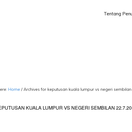
Tentang Penu
Skip
Skip
to
to
primary
main
navigation
content
ere:
Home
/
Archives for keputusan kuala lumpur vs negeri sembilan
EPUTUSAN KUALA LUMPUR VS NEGERI SEMBILAN 22.7.20