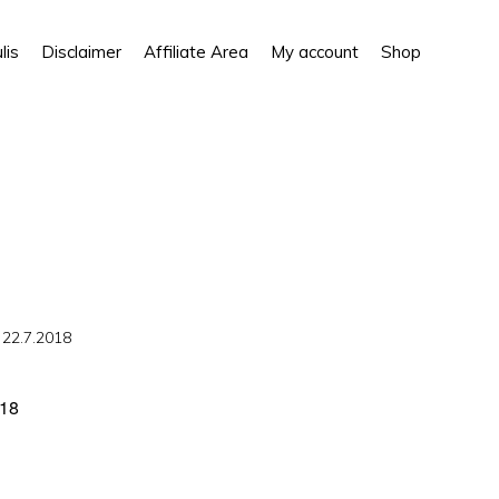
Show
lis
Disclaimer
Affiliate Area
My account
Shop
Search
 22.7.2018
18