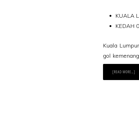
KUALA 
KEDAH 0
Kuala Lumpur 
gol kemenang
AB
[READ MORE…]
K
D
K
TE
LI
SU
22
Laman Website/ Blog ini didaftarkan dibawah syar