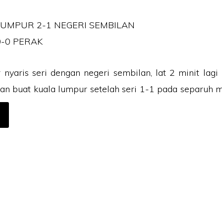
LUMPUR 2-1 NEGERI SEMBILAN
-0 PERAK
nyaris seri dengan negeri sembilan, lat 2 minit lagi
an buat kuala lumpur setelah seri 1-1 pada separuh 
OUT
EPUTUSAN
AN
EDUDUKAN
RKINI
GA
PER
.7.2018
ikat ZIKRI TECHNO ENTERPRISE (JR0050749-T) beralamat di POS 157, KA