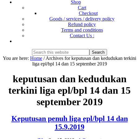
Shop
Cart
Checkout
Goods / services / delivery policy
Refund policy
Terms and conditions
Contact Us :
Show
Search
Search
this
Hide
You are here:
Home
/
Archives for keputusan dan kedudukan terkini
website
Search
liga epl/bpl 14 dan 15 september 2019
keputusan dan kedudukan
terkini liga epl/bpl 14 dan 15
september 2019
Keputusan penuh liga epl/bpl 14 dan
15.9.2019