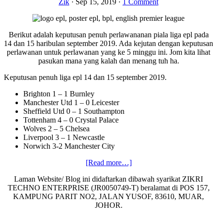
Zik
·
Sep 15, 2019
·
1 Comment
Berikut adalah keputusan penuh perlawananan piala liga epl pada
14 dan 15 haribulan september 2019. Ada kejutan dengan keputusan
perlawanan untuk perlawanan yang ke 5 minggu ini. Jom kita lihat
pasukan mana yang kalah dan menang tuh ha.
Keputusan penuh liga epl 14 dan 15 september 2019.
Brighton 1 – 1 Burnley
Manchester Utd 1 – 0 Leicester
Sheffield Utd 0 – 1 Southampton
Tottenham 4 – 0 Crystal Palace
Wolves 2 – 5 Chelsea
Liverpool 3 – 1 Newcastle
Norwich 3-2 Manchester City
about
[Read more…]
Keputusan
Laman Website/ Blog ini didaftarkan dibawah syarikat ZIKRI
penuh
TECHNO ENTERPRISE (JR0050749-T) beralamat di POS 157,
liga
KAMPUNG PARIT NO2, JALAN YUSOF, 83610, MUAR,
epl/bpl
JOHOR.
14
dan