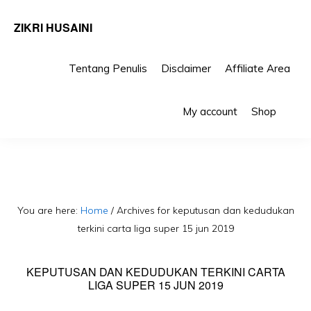
ZIKRI HUSAINI
Tentang Penulis
Disclaimer
Affiliate Area
Skip
Skip
Sho
to
to
My account
Shop
Sea
primary
main
navigation
content
You are here:
Home
/
Archives for keputusan dan kedudukan
terkini carta liga super 15 jun 2019
KEPUTUSAN DAN KEDUDUKAN TERKINI CARTA
LIGA SUPER 15 JUN 2019