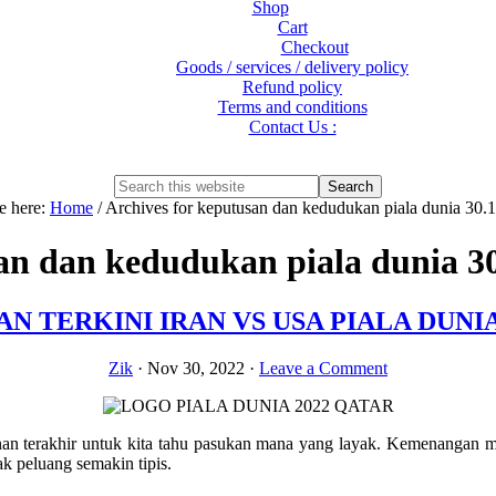
Shop
Cart
Checkout
Goods / services / delivery policy
Refund policy
Terms and conditions
Contact Us :
Show
Search
Search
this
Hide
e here:
Home
/
Archives for keputusan dan kedudukan piala dunia 30.
website
Search
an dan kedudukan piala dunia 30
N TERKINI IRAN VS USA PIALA DUNIA 3
Zik
·
Nov 30, 2022
·
Leave a Comment
n terakhir untuk kita tahu pasukan mana yang layak. Kemenangan me
k peluang semakin tipis.