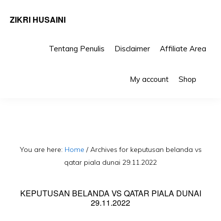
ZIKRI HUSAINI
Tentang Penulis
Disclaimer
Affiliate Area
Skip
Skip
Sho
to
to
My account
Shop
Sea
primary
main
navigation
content
You are here:
Home
/
Archives for keputusan belanda vs
qatar piala dunai 29.11.2022
KEPUTUSAN BELANDA VS QATAR PIALA DUNAI
29.11.2022