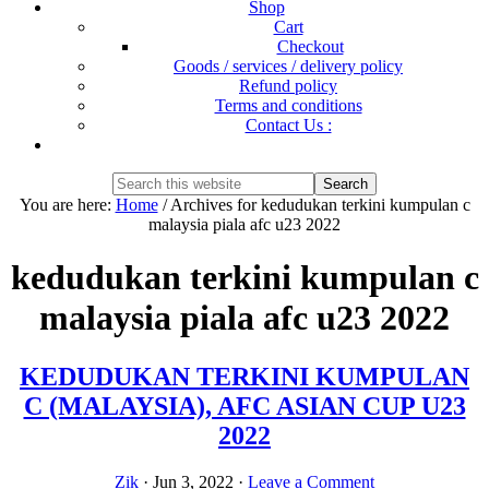
Shop
Cart
Checkout
Goods / services / delivery policy
Refund policy
Terms and conditions
Contact Us :
Show
Search
Search
this
Hide
You are here:
Home
/
Archives for kedudukan terkini kumpulan c
website
Search
malaysia piala afc u23 2022
kedudukan terkini kumpulan c
malaysia piala afc u23 2022
KEDUDUKAN TERKINI KUMPULAN
C (MALAYSIA), AFC ASIAN CUP U23
2022
Zik
·
Jun 3, 2022
·
Leave a Comment