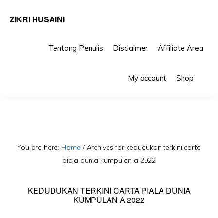
ZIKRI HUSAINI
Tentang Penulis
Disclaimer
Affiliate Area
Skip
Skip
Sho
to
to
My account
Shop
Sea
primary
main
navigation
content
You are here:
Home
/
Archives for kedudukan terkini carta
piala dunia kumpulan a 2022
KEDUDUKAN TERKINI CARTA PIALA DUNIA
KUMPULAN A 2022